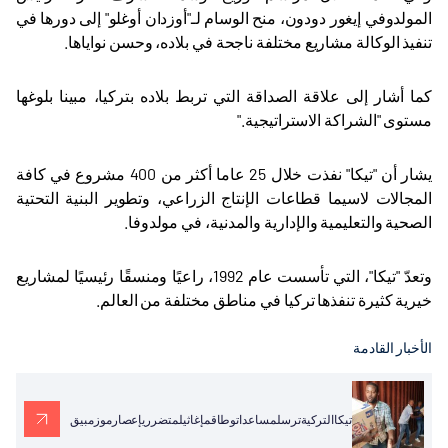
المولدوفي إيغور دودون، منح الوسام لـ"أوزدان أوغلو" إلى دورها في
تنفيذ الوكالة مشاريع مختلفة ناجحة في بلاده، وحسن نواياها
.
كما أشار إلى علاقة الصداقة التي تربط بلاده بتركيا، مبينا بلوغها
مستوى "الشراكة الاستراتيجية
".
يشار أن "تيكا" نفذت خلال 25 عاما أكثر من 400 مشروع في كافة
المجالات لاسيما قطاعات الإنتاج الزراعي، وتطوير البنية التحتية
الصحية والتعليمية والإدارية والمدنية، في مولدوفا
.
وتعدّ "تيكا"، التي تأسست عام 1992، راعيًا ومنسقًا رئيسيًا لمشاريع
خيرية كثيرة تنفذها تركيا في مناطق مختلفة من العالم
.
الأخبار القادمة
تيكاالتركيةترسلمساعداتوطاقمإغاثيلمتضرريإعصارموزمبيق