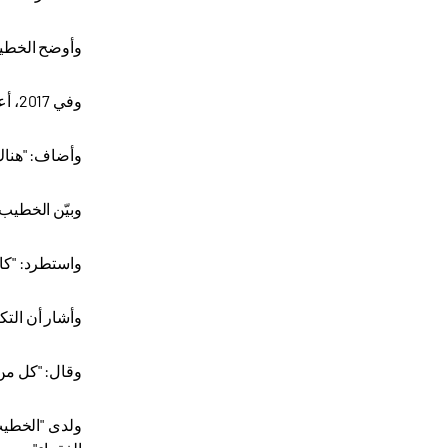
وأوضح الخطيب، أن المبنى ال
وفي 2017، أعادت الوكالة التركية للتعاون والتنسيق "تيكا" تأهيل المبنى، حيث خصصت قاعات لتوزيع الطعام، وتم توسعة المطبخ، بحسب الخطيب
وأضاف: "هناك 
وبيّن الخطيب 
واستطرد: "كان
وأشار أن الت
وقال: "كل من
ولدى "الخطيب"