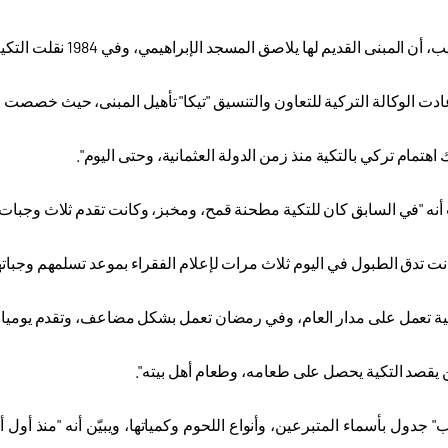
قديم لها يلاصق المسجد الإبراهيمي، وفي 1984 نقلت التكية إلى المبنى الحالي الذي يبعد عن المسجد بضعة أمتار فقط
اهتمام تركي بالتكية منذ زمن الدولة العثمانية، وحتى اليوم".
أنه "في السابق كان للتكية مطحنة قمح، ومخبز، وكانت تقدم ثلاث وجبات 
ت تدق الطبول في اليوم ثلاث مرات لإعلام الفقراء بموعد تسلمهم وجباتهم
كية تعمل على مدار العام، وفي رمضان تعمل بشكل مضاعف، وتقدم يوميا و
 يقصد التكية يحصل على طعامه، وطعام أهل بيته".
 جدول بأسماء المتبرعين، وأنواع اللحوم وكمياتها، ويبيّن أنه "منذ أول