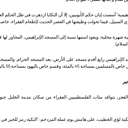
راهيمية" أسست إبان حكم الأيوبيين، إلا أن التكايا ازدهرت في ظل الحكم
ري السبيل، فيما تحولت وظيفتها في العصر الحديث لإطعام الفقراء، خا
 شهرة محلية، ويعود اسمها نسبة إلى المسجد الإبراهيمي، المجاور لها في
لسلام)
.
د الإبراهيمي رابع أقدم مسجد على الأرض، بعد المسجد الحرام، والمسج
، وقسم خاص باليهود بمساحة 55 بالمئة، ويتم فتحه أمام المسلمين بشقيه 10 أيام في العام فقط
ير
فجر، يتوافد مئات الفلسطينيين الفقراء من سكان مدينة الخليل جنوب
كية لؤي الخطيب، على هامش يوم عمله المزدحم: "التكية رمز للخير في مدين