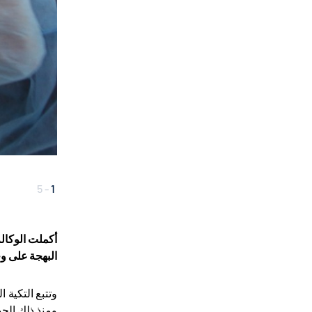
5
-
1
أكملت الوكالة
البهجة على وجه ما يقرب من 0
ومنذ ذلك الحي