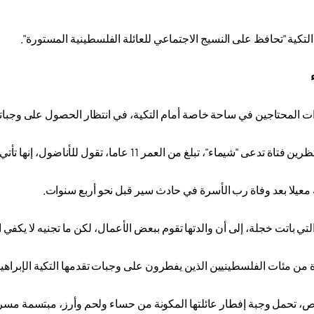
لتكية "تحافظ على النسيج الاجتماعي للعائلة الفلسطينية المستورة".
 المحتاجين في ساحة خاصة أمام التكية، في انتظار الحصول على وجبا
، تبلغ من العمر 11 عاما، تقول للأناضول، إنها تأتي يوميا لتسلم وجبات إفطار عائلتها المكونة من سبعة أفراد
لة معيلا بعد وفاة رب الأسرة في حادث سير قبل نحو أربع سنوات
.
لتي باتت خجلة، إلى أن والدتها تقوم ببعض الأعمال، لكن ما تجنيه لا يكفي ا
 من مئات الفلسطينيين الذين يفطرون على وجبات تقدمها التكية الإبراهي
، تحمل وجبة إفطار عائلتها المكونة من حساء ولحم وأرز، مبتسمة مس