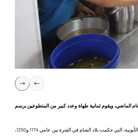
عام الماضي، و
ي
قوم ثمانية طهاة وعدد كبير من المتطوعين برسم
وتتبع التكية الإبراهيمية وزارة الأوقاف الفلسطينية، ويعود تاريخ إنشائها إلى عهد الدولة الأيوبية، التي حكمت بلاد الشام في الفترة بين عامي 1174 و1250،