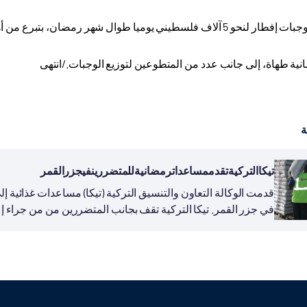
 فلسطيني يوميا طوال شهر رمضان، بتبرع من أهل الخير
انية طهاة، إلى جانب عدد من المتطوعين لتوزيع الوجبات./انتهى
ة
تيكاالتركيةتقدممساعداترمضانيةللمتضررينفيجزرالقمر
قدمت الوكالة التعاون والتنسيق التركية (تيكا) مساعدات غذائي
في جزر القمر. تيكا التركية تقف بجانب المتضررين من من جراء إعص