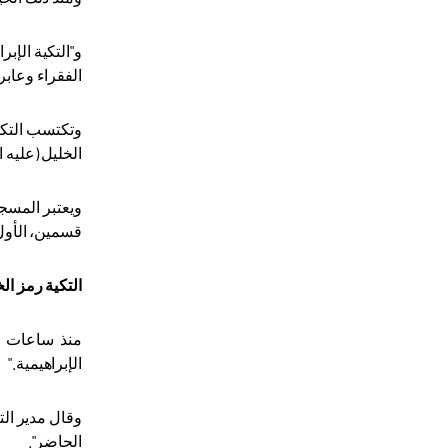
و"التكية الإب
الفقراء وعاب
وتكتسب التكية
الخليل (عليه ا
ويعتبر المسج
قسمين، الأول خاص بالمسلمين بمساحة 45 بالمئة
التكية رمز الخ
منذ ساعات ال
الإبراهيمية
".
وقال مدير الت
الحاضر".