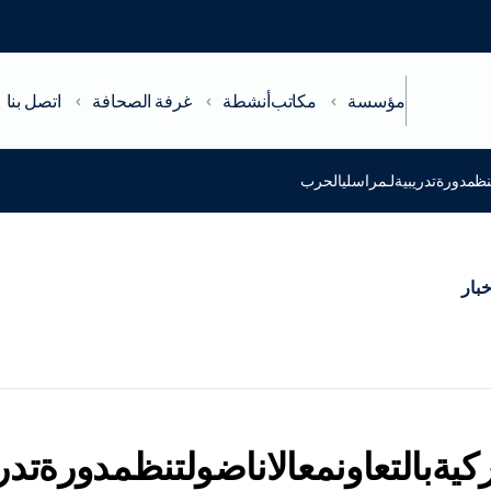
مؤسسة
مكاتب
أنشطة
غرفة الصحافة
اتصل بنا
لتنظمدورةتدريبيةلـمراسليالحرب
خبار
تركيةبالتعاونمعالاناضولتنظمدورةتد