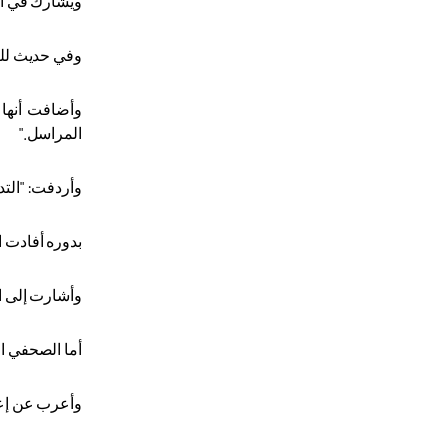
ويُشارك في النسخة الـ 15 للدورة التي انطلقت في العاصمة التركية أنقرة
وفي حديث للأن
وأضافت أنها 
المراسل
".
وأردفت: "التد
بدوره أفادت ا
وأشارت إلى اس
أما الصحفي ا
وأعرب عن إعجا