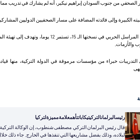
حفي من جنوب السودان إبراهيم نيكير، أنه لم يشارك في تدريب مماثل طوال 10 سنوات من مزاولته م
ته الكبيرة وإلى فائدته المضافة على مسار الصحفيين الدوليين المشاركي
يُذكر أن دورة المراسل الحربي في نسختها ا
ب والأزمات
.
لتدريبات خبراء من مؤسسات مرموقة في الدولة التركية، منها قيادة 
تهى
ة
رئيسالبرلمانالتركيتيكاباتتأهمعلامةمميزةلتركيا
قال رئيس البرلمان التركي مصطفى شنطوب، إن الوكالة التركية للت
لبلاده، وذلك بفضل مشاريعها التي تنفذها في الخارج. جاء ذلك خلا