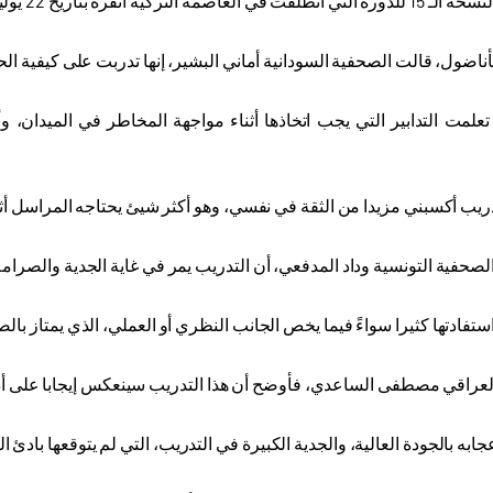
 بتاريخ 22 يوليو/ تموز الجاري، 21 صحفيا من 11 بلدا
اضول، قالت الصحفية السودانية أماني البشير، إنها تدربت على كيفية الح
تعلمت التدابير التي يجب اتخاذها أثناء مواجهة المخاطر في الميدان، 
ريب أكسبني مزيدا من الثقة في نفسي، وهو أكثر شيئ يحتاجه المراسل أث
لصحفية التونسية وداد المدفعي، أن التدريب يمر في غاية الجدية والصرامة
تفادتها كثيرا سواءً فيما يخص الجانب النظري أو العملي، الذي يمتاز بالص
لعراقي مصطفى الساعدي، فأوضح أن هذا التدريب سينعكس إيجابا على أداء
به بالجودة العالية، والجدية الكبيرة في التدريب، التي لم يتوقعها بادئ ال