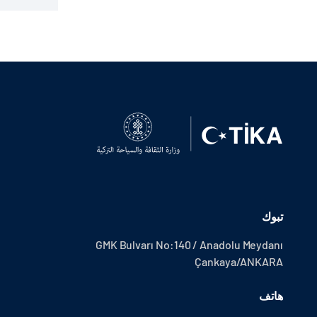
تبوك
GMK Bulvarı No:140 / Anadolu Meydanı
Çankaya/ANKARA
هاتف