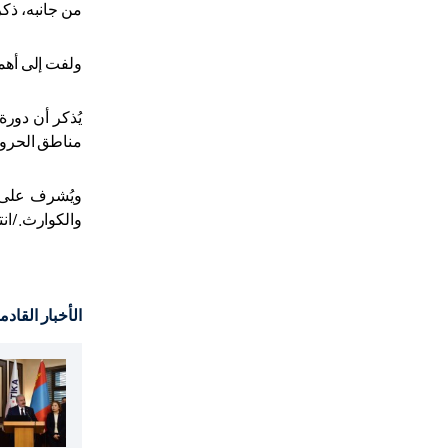
من جانبه، ذكر الص
ولفت إلى أهمي
مناطق الحرو
ويُشرف على ا
والكوارث./ان
الأخبار القادم