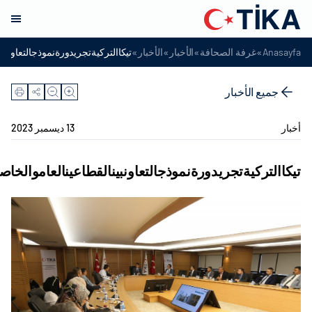
»
»
»
»
Anasayfa
غرفة الصحافة
الأخبار
الأخبار
تيكاالتركيةتجريدورةنموذجالتعاونبي
جميع الأخبار
أخبار
13 ديسمبر 2023
تيكاالتركيةتجريدورةنموذجالتعاونبينالقطاعينالعاموالخاص