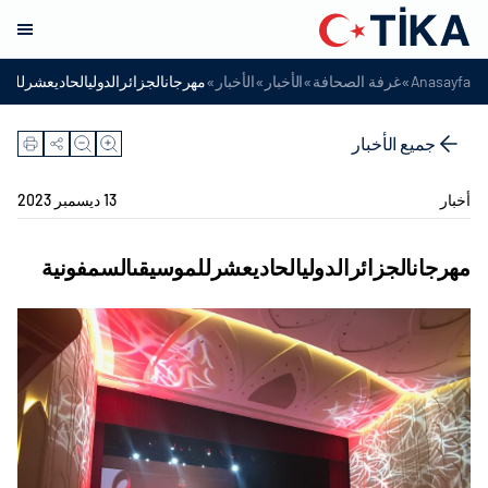
»
»
»
»
Anasayfa
غرفة الصحافة
الأخبار
الأخبار
مهرجانالجزائرالدوليالحاديعشرللمو
جميع الأخبار
أخبار
13 ديسمبر 2023
مهرجانالجزائرالدوليالحاديعشرللموسيقىالسمفونية