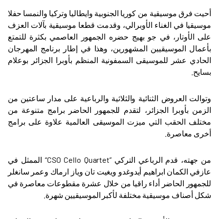
أحيت فرق موسيقية من كوريا الجنوبية وايطاليا وتركيا والنمسا حفلا
موسيقيا في الغناء الأوبرالي، وقدمت قطعا موسيقية بآلات العزف
على الأوتار، في جو بهيج حضره الجمهور العاصمي بكثرة للتمتع
بأعمال الموسيقيين المشهورين، وهذا في إطار برنامج المهرجان
الحادي عشر للموسيقى السمفونية المنظم بأوبرا الجزائر بوعلام
بسايح
.
وتوالت العروض الثنائية والثلاثية والرباعية على مدار ساعتين من
الزمن بأوبرا الجزائر، لتقدم للجمهور الحاضر برامج متنوعة من
مختلف الحقب التي ميزت الموسيقى العالمية علاوة على برامج
أخرى معاصرة.
من جهته، قدم الرباعي التركي
“CSO Cello Quartet”
الممثل في
عازفي الكمان ابراهيم أيدوغدو ويغيت تان وياز ارماك وعمر سانغلر
للجمهور الحاضر أداء راقيا من خلال عشرة مقطوعات معاصرة في
شكل أصناف موسيقية مختلفة لأكبر الموسيقيين شهرة
.