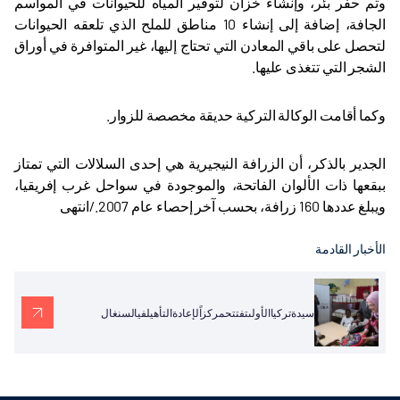
وتم حفر بئر، وإنشاء خزان لتوفير المياه للحيوانات في المواسم
الجافة، إضافة إلى إنشاء 10 مناطق للملح الذي تلعقه الحيوانات
لتحصل على باقي المعادن التي تحتاج إليها، غير المتوافرة في أوراق
الشجر التي تتغذى عليها
.
وكما أقامت الوكالة التركية حديقة مخصصة للزوار
.
الجدير بالذكر، أن الزرافة النيجيرية هي إحدى السلالات التي تمتاز
ببقعها ذات الألوان الفاتحة، والموجودة في سواحل غرب إفريقيا،
ويبلغ عددها 160 زرافة، بحسب آخر إحصاء عام 2007./انتهى
الأخبار القادمة
سيدةتركياالأولىتفتتحمركزاًلإعادةالتأهيلفيالسنغال