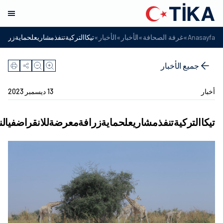
»
»
»
»
Anasayfa
غرفة الصحافة
الأخبار
الأخبار
تيكاالتركيةتنفذمشاريعلحمايةزراف
جميع الأخبار
أخبار
13 ديسمبر 2023
تيكاالتركيةتنفذمشاريعلحمايةزرافةمعرضةللانقراضفيالن