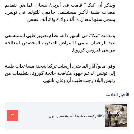
ويذكر أن "تيكا " قامت في أبريل/ نيسان الماضي بتقديم
معدات طبية لأكبر مستشفى جامعي للتوليد في تونس،
يسجل سنويا معدل 14 ألف ولادة و30 ألف فحص
.
وقدمت "تيكا"، في الشهر ذاته، نظام تصوير طبي لمستشفى
عبد الرحمان مامي للأمراض الصدرية المخصص لمعالجة
مرضى فيروس كورونا
.
وفي مايو/ آيار الماضي، أرسلت تركيا شحنة مساعدات طبية
إلى تونس، لدعم جهود مكافحة جائحة كورونا، بتعليمات من
رئيس البلاد رجب طيب أردوغان./انتهى
الأخبار القادمة
تيكاالتركيةتقدمأغذيةلـأسرةفيسيراليون