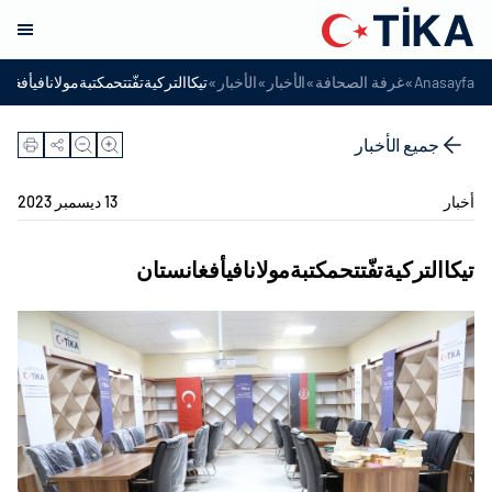
»
»
»
»
Anasayfa
غرفة الصحافة
الأخبار
الأخبار
تيكاالتركيةتفّتتحمكتبةمولانافيأفغان
جميع الأخبار
أخبار
13 ديسمبر 2023
تيكاالتركيةتفّتتحمكتبةمولانافيأفغانستان