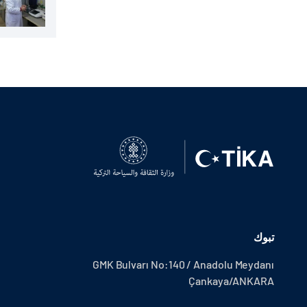
تبوك
GMK Bulvarı No:140 / Anadolu Meydanı
Çankaya/ANKARA