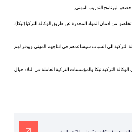
التركي لدى خرطوم عرفان نذير اوغلو، "قدمنا معدات فنية الى 105 شاب تخلصوا من ادمان المواد المخدرة عن طريق الوكالة التركيا (تيكا)،
لة التركية الى الشباب سيساعدهم في انتاجهم المهني ويوفر لهم
وكالة التركية تيكا والمؤسسات التركية العاملة في البلاد حيال
د الزراعي في كانتون "يونا-سانا" شمال غربي