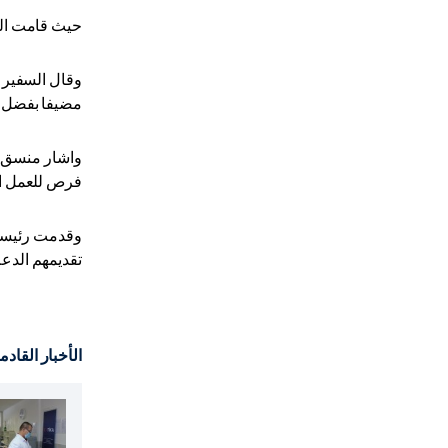
حيث قامت الوكالة "تيكا" الت
مضيفا بفضل ه
واشار منسق م
فرص للعمل ال
وقدمت رئيسة م
تقديمهم الدعم
الأخبار القادم