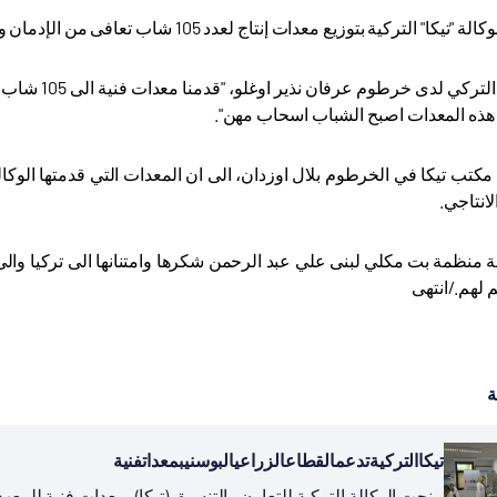
ركية بتوزيع معدات إنتاج لعدد 105 شاب تعافى من الإدمان وخضعوا لبرنامج التدريب المهني.
وقال السفير 
ذه المعدات اصبح الشباب اسحاب مهن".
كتب تيكا في الخرطوم بلال اوزدان، الى ان المعدات التي قدمتها الوكا
انتاجي.
نظمة بت مكلي لبنى علي عبد الرحمن شكرها وامتنانها الى تركيا والى ال
 لهم./انتهى
ة
تيكاالتركيةتدعمالقطاعالزراعيالبوسنيبمعداتفنية
منحت الوكالة التركية للتعاون والتنسيق (تيكا)، معدات فنية للمعه