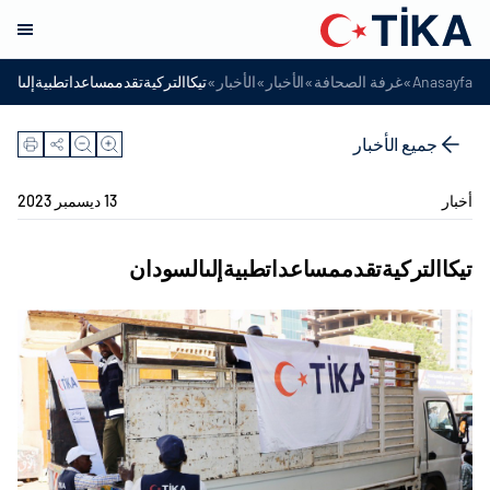
»
»
»
»
Anasayfa
غرفة الصحافة
الأخبار
الأخبار
تيكاالتركيةتقدممساعداتطبيةإلىالس
جميع الأخبار
أخبار
13 ديسمبر 2023
تيكاالتركيةتقدممساعداتطبيةإلىالسودان