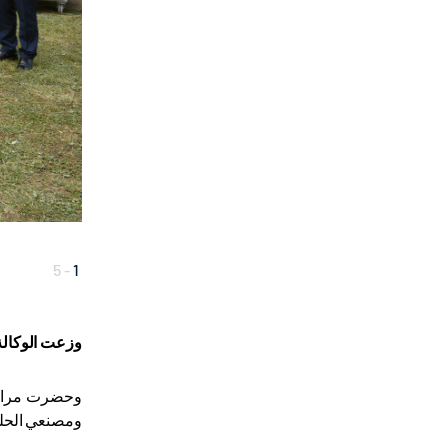
5
-
1
وزعت ال
وكالة
وحضرت مراسم 
ومصنعي الحلي