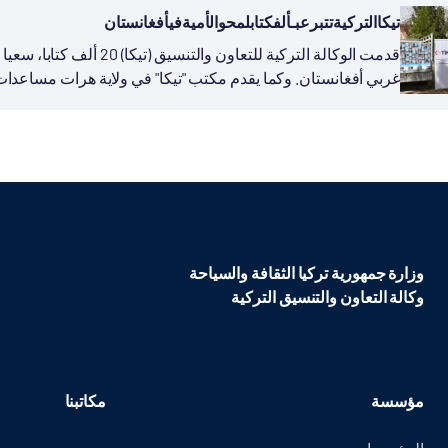
تيكاالتركيةتتبرعبـألفكتابلمحوالأميةفيأفغانستان
قدمت الوكالة التركية للتعاون
غربي أفغانستان. وكما يقدم مكتب "تيكا" في ولاية هرات مساعدات
والكتابة...
وزارة جمهورية تركيا الثقافة والسياحة
وكالة التعاون والتنسيق التركية
مؤسسة
مكاتبنا