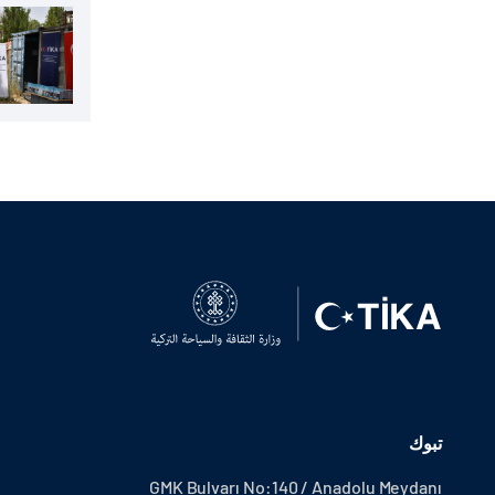
تبوك
GMK Bulvarı No:140 / Anadolu Meydanı