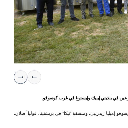
زارعين في بلديتي إيبيك وإيستوغ في غرب كوسوفو
.
و إميليا ريدزيبي، ومنسقة "تيكا" في بريشتينا، فوليا أصلان،