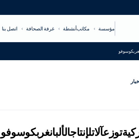
مؤسسة
مكاتب
أنشطة
غرفة الصحافة
اتصل بنا
بانغربكوسوفو
خبار
ركيةتوزعآلاتلإنتاجالألبانغربكوسوفو