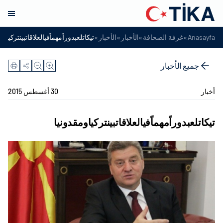
»
»
»
»
Anasayfa
غرفة الصحافة
الأخبار
الأخبار
تيكاتلعبدوراًمهماًفيالعلاقاتبينتركياوم
جميع الأخبار
أخبار
30 أغسطس 2015
تيكاتلعبدوراًمهماًفيالعلاقاتبينتركياومقدونيا