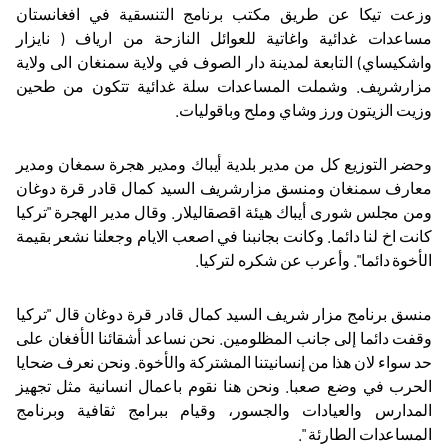
وزعت تيكا عن طريق مكتب برنامج التنسقية في افغانستان
مساعدات غدائية واغاتية للعوائل النازحة من ارياف ( نايزار
واشكيساي) التابعة لمدينة دار الصوف في ولاية سمنغان الى ولاية
مزارشريف. وشملت المساعدات سلة غدائية تتكون من طحين
وزيت الزيتون ورز وشاي وملح وباقوليات.
وحضر التوزيع كل من مدير بلدية أيباك ومدير هجرة سمغان ومدير
معارف سمنغان ومنسق مزارشريف السيد كمال قادر قرة دوغان
ومن مجلس شورى أيباك هيئة اقصقاليلار. وقال مدير الهجرة "تركيا
كانت اخ لنا دائما. وكانت بجانبنا في اصعب الايام وجعلنا نشعر بقيمة
الأخوة دائما". وأعرب عن شكره لتركيا.
منسق برنامج مزار شريف السيد كمال قادر قرة دوغان قال "تركيا
وقفت دائما إلى جانب المظلومين. نحن نساعد أشقائنا الأفغان على
حد سواء لان هذا من إنسانيتنا المشتركة والأخوة. ونحن نعرف ضحايا
الحرب في وضع صعبا. ونحن هنا نقوم باعمال انسانية مثل تجهيز
المدارس والعيادات والجسور، وقيام ببرامج ثقافية وبرنامج
المساعدات الطارئة ".