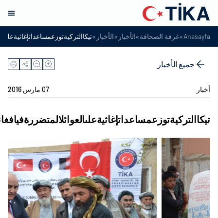
»
»
»
»
Anasayfa
غرفة الصحافة
الأخبار
الأخبار
تيكاالتركيةتوزعمساعداتإغاثيةعلىال
جميع الأخبار
أخبار
07 مارس 2016
تيكاالتركيةتوزعمساعداتإغاثيةعلىالعوائلالمتضررةفيافغا