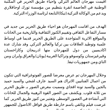
اقيمت مهرجان العالم التركي واحياء طريق الحرير في المكتبة
الوطنية في العاصمة انقرة بتنظيم من مؤسسة تورك اوجاقلاري
وبدعم من الوكالة التركية (تيكا) التابعة لرئاسة الوزراء التركية.
الهدف من اقامت المهرجان هو احياء طريق الحرير من جديد في
مسار التفاعل الثقافي وتقييم الكنوز الثقافية والتاريخية من الخانات
والمواقع الاثرية المتواجدة على الطريق الحرير قديما في اوساط
علمية وتوطيد العلاقات بين تركيا والعالم التركي. وقد شارك عدة
اكاديميين من دول للمهرجان منها اذربيجان وكازاخستان
وقيرغيزستان وكوسوفو وتراكيا الغربية (يونان) والعراق وايران ومن
التاي ومن جمهوريات تيفا.
وخلال المهرجان تم عرض معرضا للصور الفوتوغرافية التي تتكون
من اعمال الفنانيين الاتراك هم السيد عارف اشجي والسيد حميد
يالجين والسيد تونة اقجاي وسميت معرض الصور بـ طريق الحرير
من ثلاثة قلوب. ويكشف من الصور القوة الرهيبة والجمال للخانات
التي أنشاءة في العصور الوسطى وتعتبر من كنوز طريق الحرير. كما
عرضت فيلم وثائقي باسم خارطة طريق قوافل الاناضول للجمهور