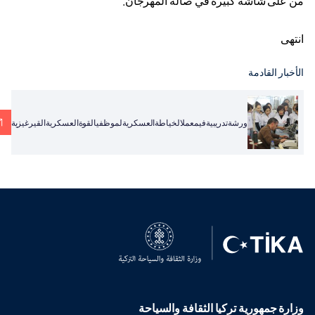
من على شاشة كبيرة في صالة المهرجان.
انتهى
الأخبار القادمة
ورشةتدريبيةفيمعملالخياطةالعسكريةلموظفيالقوةالعسكريةالقيرغيزية
وزارة جمهورية تركيا الثقافة والسياحة