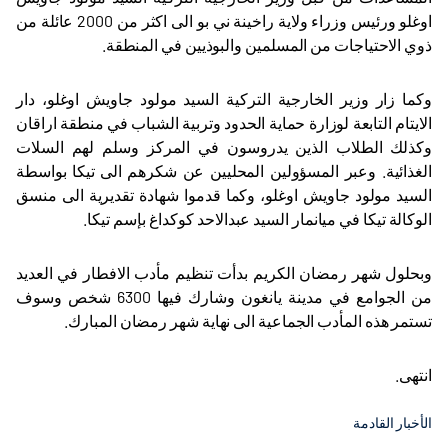
اوغلو ورئيس وزراء ولاية راخينة ني بو الى اكثر من 2000 عائلة من
ذوي الاحتياجات من المسلمين والبوذيين في المنطقة.
وكما زار وزير الخارجية التركية السيد مولود جاويش اوغلو، دار
الايتام التابعة لوزارة حماية الحدود وتربية الشباب في منطقة اراقان
وكذلك الطلاب الذين يدروسون في المركز وسلم لهم السلات
الغذائية. وعبر المسؤولين المحليين عن شكرهم الى تيكا بواسطة
السيد مولود جاويش اوغلو، وكما قدموا شهادة تقديرية الى منسق
الوكالة تيكا في ميانمار السيد عبدالاحد كوكداغ بإسم تيكا.
وبحلول شهر رمضان الكريم بدأت تنظيم مأدب الافطار في العديد
من الجوامع في مدينة يانغون وشارك فيها 6300 شخص وسوف
تستمر هذه المأدب الجماعية الى نهاية شهر رمضان المبارك.
انتهى.
الأخبار القادمة