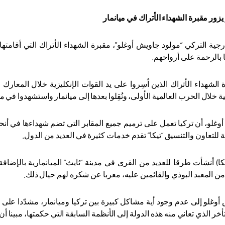
زور مقبرة الشهداء الأتراك في ميانمار
رجية التركي “مولود جاويش أوغلو”، مقبرة الشهداء الأتراك التي أقامتها 
ا بالرحمة على أرواحهم
.
 الشهداء الأتراك الذين اُسِروا على يد القوات الإنكليزية خلال المعا
ية خلال الحرب العالمية الأولى، ونُقِلوا بعدها إلى ميانمار واستشهدوا 
وغلو، أن تركيا تعمل على ترميم جميع المقابر التي تضم شهداءها في أنح
ية للتعاون والتنسيق “تيكا” تقدم خدمات كثيرة في العديد من الدول
.
ا) أنشأت طرقا للعديد من القرى في مدينة “ثايث” الميانمارية بالإضافة 
من المعبد البوذي والقائمين عليه، معربا عن شكره لهم حيال ذلك
.
وغلو إلى عدم وجود أية مشاكل كبيرة بين تركيا وميانمار، مشدّدا على أن
خر الذي تعاني منه هذه الدولة إلى الأنظمة السابقة التي حكمتها، مبينا 