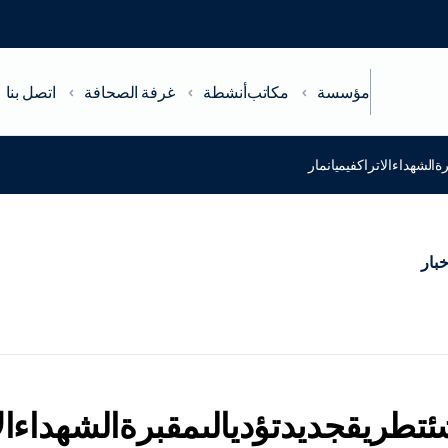
مؤسسة
مكاتب
أنشطة
غرفة الصحافة
اتصل بنا
ةالشهداءالاتراكفيميانمار
خبار
شئتطريقجديدتؤديالىمقبرةالشهداءالا