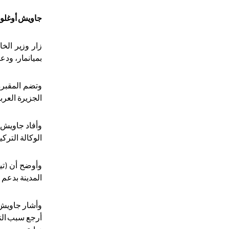
جاويش أوغلو ي
زار وزير الخا
بميانمار، ودع
وتضم المقبرة
الجزيرة العرب
وأفاد جاويش أ
الوكالة الترك
وأوضح أن (تيك
المدينة بدعم 
وأشار جاويش أ
أرجع سبب التأ