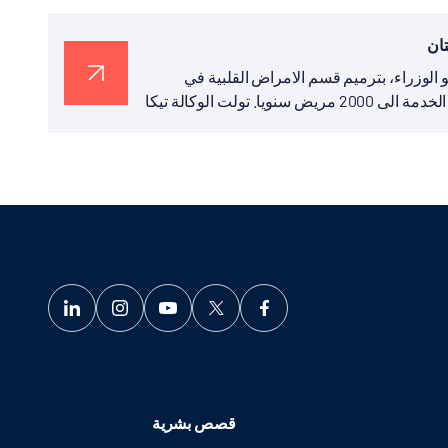
تان
سو الوزراء، بترميم قسم الامراض القلبية في
المستشفى الاقليمي في ايشيق كول في قيرغيزستان والتي تقدم الخدمة الى 2000 مريض سنويا. تولت الوكالة تيكا
قصص بشرية