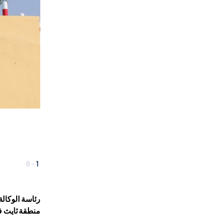
6
-
1
منطقة ثايث في