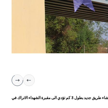
رئاسة الوكالة التركية للتعاون والتنسيق (تيكا) التابعة لرئاسة الوزراء التركية قامت بإنشاء طريق جديد بطول 3 كم تؤدي الى مقبرة الشهداء الاتراك في