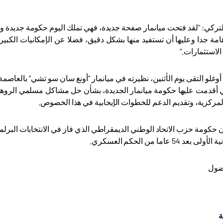
التركي: "لقد فتحت ميانمار صفحة جديدة، فهي تملك اليوم حكومة جديدة و
مة جدا وعليها أن تستفيد منها بشكل دقيق، فضلا عن الإمكانيات الكبيرة ا
لاستثمارات."
غلو التقى يوم الأثنين، نظيرته في ميانمار “أونغ سان سو تشي” بالعاصم
 أقدمت عليها حكومة ميانمار الجديدة، بشأن حل مشاكل مسلمي الروهينغي
لمركزية، وتقديم الدعم للخطوات الإيجابية في هذا الخصوص
.
ن حكومة حزب الاتحاد الوطني الديمقراطي الذي فاز في الانتخابات البرلم
 54 عاما من الحكم العسكري.
اضول
ة