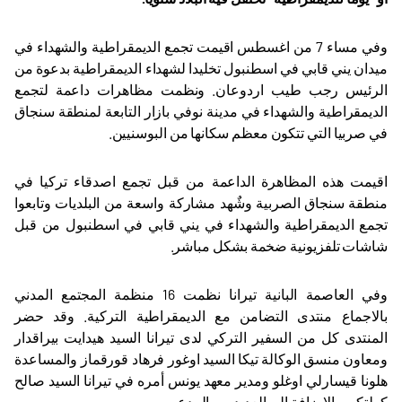
وفي مساء 7 من اغسطس اقيمت تجمع الديمقراطية والشهداء في
ميدان يني قابي في اسطنبول تخليدا لشهداء الديمقراطية بدعوة من
الرئيس رجب طيب اردوعان. ونظمت مظاهرات داعمة لتجمع
الديمقراطية والشهداء في مدينة نوفي بازار التابعة لمنطقة سنجاق
في صربيا التي تتكون معظم سكانها من البوسنيين.
اقيمت هذه المظاهرة الداعمة من قبل تجمع اصدقاء تركيا في
منطقة سنجاق الصربية وشٌهد مشاركة واسعة من البلديات وتابعوا
تجمع الديمقراطية والشهداء في يني قابي في اسطنبول من قبل
شاشات تلفزيونية ضخمة بشكل مباشر.
وفي العاصمة البانية تيرانا نظمت 16 منظمة المجتمع المدني
بالاجماع منتدى التضامن مع الديمقراطية التركية. وقد حضر
المنتدى كل من السفير التركي لدى تيرانا السيد هيدايت بيراقدار
ومعاون منسق الوكالة تيكا السيد اوغور فرهاد قورقماز والمساعدة
هلونا قيسارلي اوغلو ومدير معهد يونس أمره في تيرانا السيد صالح
كولتكين بالاضافة الى العديد من المدعويين.