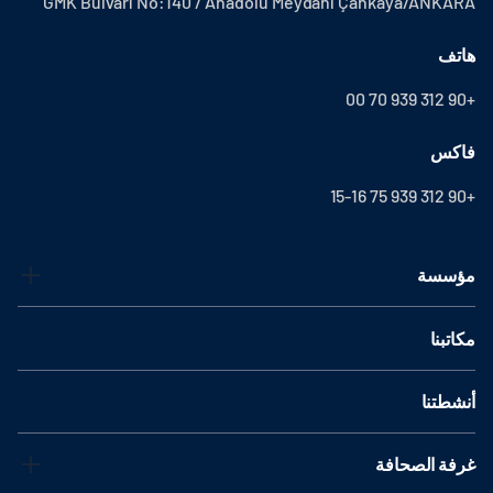
GMK Bulvarı No:140 / Anadolu Meydanı Çankaya/ANKARA
هاتف
+90 312 939 70 00
فاكس
+90 312 939 75 15-16
مؤسسة
مكاتبنا
أنشطتنا
غرفة الصحافة