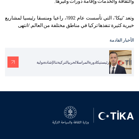
والثقافة والخدمات وإقامة دورات وغيرها
.
وتعد "تيكا"، التي تأسست عام 1992، راعيا ومنسقا رئيسيا لمشاريع
خيرية كثيرة تنفذها تركيا في مناطق مختلفة من العالم./انتهى
الأخبار القادمة
رئيستيكادورةالمراسلالحربيالتركيةتنالإشادةدولية