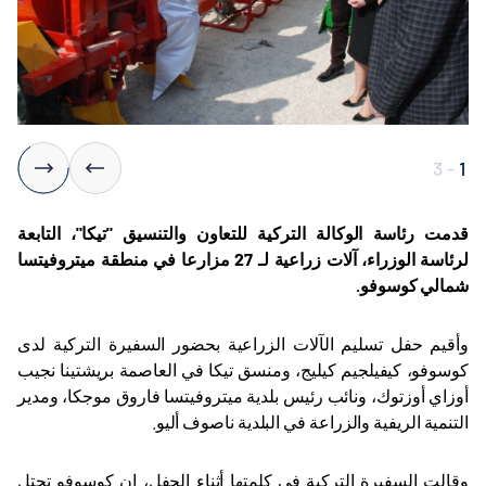
3
-
1
قدمت
رئاسة ال
وكالة التركية للتعاون والتنسيق "تيكا"، التابعة
لرئاسة الوزراء، آلات زراعية لـ 27 مزارعا في منطقة ميتروفيتسا
شمالي كوسوفو
.
وأقيم حفل تسليم الآلات الزراعية بحضور السفيرة التركية لدى
كوسوفو، كيفيلجيم كيليج، ومنسق تيكا في العاصمة بريشتينا نجيب
أوزاي أوزتوك، ونائب رئيس بلدية ميتروفيتسا فاروق موجكا، ومدير
التنمية الريفية والزراعة في البلدية ناصوف أليو
.
وقالت السفيرة التركية في كلمتها أثناء الحفل، إن كوسوفو تحتل