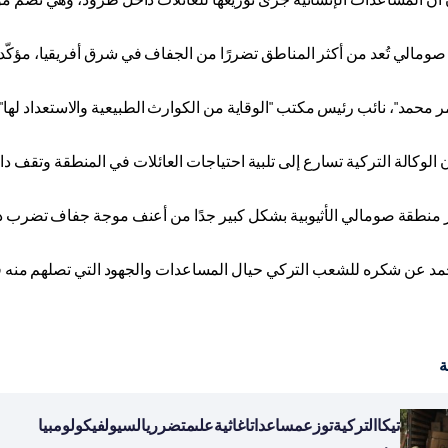
صومالي تُعد من أكثر المناطق تضررًا من الجفاف في شرق أفريقيا، مؤكّدا 
مر محمد"، نائب رئيس مكتب "الوقاية من الكوارث الطبيعية والاستعداد لها
الوكالة التركية تسارع إلى تلبية احتياجات العائلات في المنطقة وتقف دا
منطقة صومالي الأثيوبية بشكل كبير جدًا من أعنف موجة جفاف تضرب دول شرق أفريقي
د عن شكره للشعب التركي حيال المساعدات والجهود التي تصلهم منه 
ة
تيكاالتركيةتوزعمساعداتاغاثيةعلىمتضرريالسيولفيكولومبيا