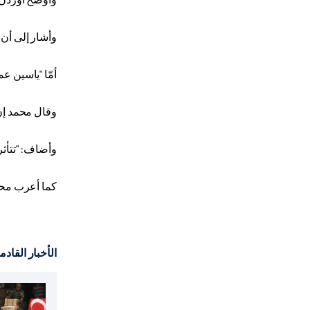
وأشار إلى أن 
أمّا "ياسين ع
وقال محمد إن 
وأضاف: "تتأثر 
كما أعرب محم
الأخبار القادم