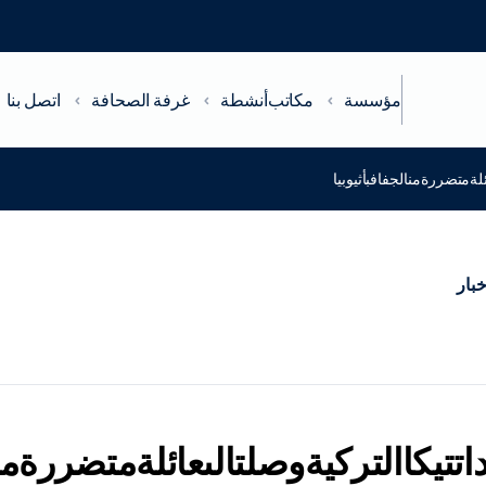
مؤسسة
مكاتب
أنشطة
غرفة الصحافة
اتصل بنا
لةمتضررةمنالجفافبأثيوبيا
خبار
تيكاالتركيةوصلتالىعائلةمتضررةمنال