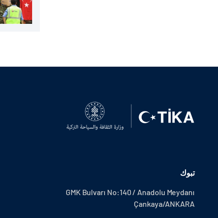
تبوك
GMK Bulvarı No:140 / Anadolu Meydanı
Çankaya/ANKARA