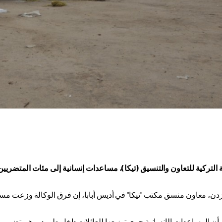
 التركية للتعاون والتنسيق (تيكا)، مساعدات إنسانية إلى مئات المتضريي
زدن، معاون منسق مكتب "تيكا" في أديس أبابا، إن فرق الوكالة وزعت مسا
ن المساعدات الإنسانية جرى توزيعها للعائلات داخل طرود، وهي تضم موادًا