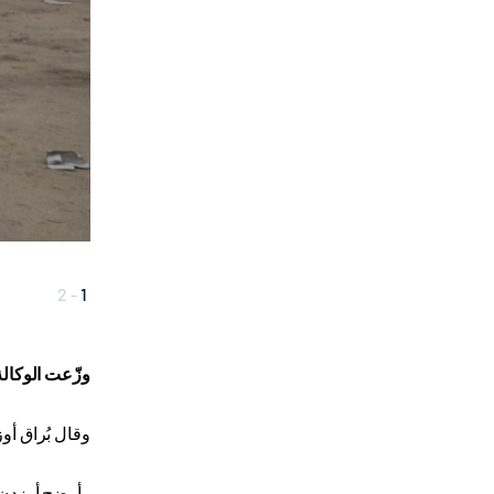
2
-
1
وزّعت الو
كالة
وقال بُراق أو
وأوضح أوزدن أ